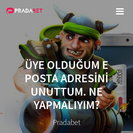
Skip
to
content
ÜYE OLDUĞUM E
POSTA ADRESINI
UNUTTUM. NE
YAPMALIYIM?
Pradabet