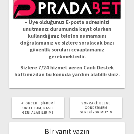
– Üye olduğunuz E-posta adresinizi
unutmanız durumunda kayıt olurken
kullandığınız telefon numarasını
doğrulamanız ve sizlere sorulacak bazı
güvenlik soruları cevaplamanız
gerekmektedir.
Sizlere 7/24 hizmet veren Canlı Destek
hattımızdan bu konuda yardım alabilirsiniz.
ÖNCEKI
SONRAKI
ÖNCEKI:
ŞIFREMI
SONRAKI:
BELGE
YAZI:
YAZI:
GÖNDERMEM
UNUTTUM, NASIL
GEREKIYOR MU?
GERI ALABILIRIM?
Bir yanıt yazın